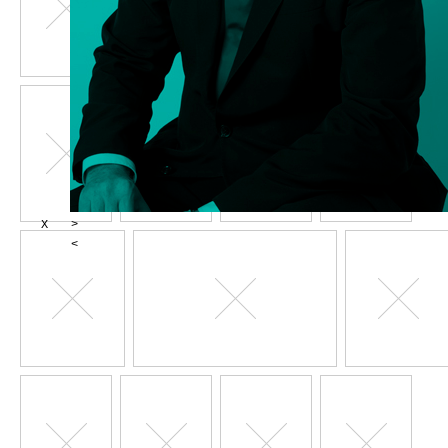
X
>
<